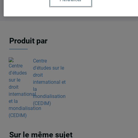
Produit par
Centre
d'études sur le
droit
international et
la
mondialisation
(CEDIM)
Sur le même sujet