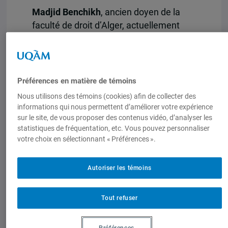
Madjid Benchikh
, ancien doyen de la
faculté de droit d’Alger, actuellement
professeur émérite à l’université de
Cergy-Pontoise, France.
Quand
: mardi le 20 septembre de 12h00
Préférences en matière de témoins
à 13h30
Nous utilisons des témoins (cookies) afin de collecter des
informations qui nous permettent d’améliorer votre expérience
Où
: W-2235 Pavillon Thérèse-Casgrain,
sur le site, de vous proposer des contenus vidéo, d’analyser les
455 boulevard René Levesque Est,
statistiques de fréquentation, etc. Vous pouvez personnaliser
UQAM, métro Berri-UQAM.
votre choix en sélectionnant « Préférences ».
Autoriser les témoins
Tout refuser
Préférences