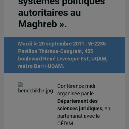
systèmes politiques
autoritaires au
Maghreb ».
Mardi le 20 septembre 2011
. W-2235
Pavillon Thérèse-Casgrain, 455
boulevard René Levesque Est, UQAM,
métro Berri-UQAM.
Conférence midi
organisée par le
Département des
sciences juridiques
, en
partenariat avec le
CÉDIM