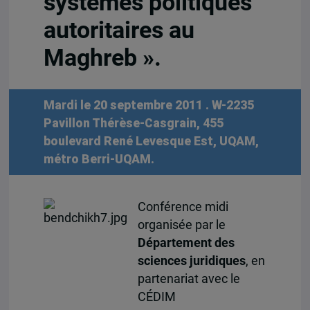
systèmes politiques
autoritaires au
Maghreb ».
Mardi le 20 septembre 2011
. W-2235
Pavillon Thérèse-Casgrain, 455
boulevard René Levesque Est, UQAM,
métro Berri-UQAM.
Conférence midi
organisée par le
Département des
sciences juridiques
, en
partenariat avec le
CÉDIM