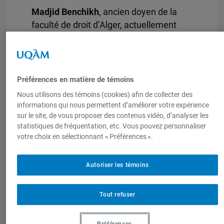
Madjid Benchikh
, ancien doyen de la
faculté de droit d’Alger, actuellement
professeur émérite à l’université de
Cergy-Pontoise, France.
Quand
: mardi le 20 septembre de 12h00
Préférences en matière de témoins
à 13h30
Nous utilisons des témoins (cookies) afin de collecter des
informations qui nous permettent d’améliorer votre expérience
Où
: W-2235 Pavillon Thérèse-Casgrain,
sur le site, de vous proposer des contenus vidéo, d’analyser les
455 boulevard René Levesque Est,
statistiques de fréquentation, etc. Vous pouvez personnaliser
UQAM, métro Berri-UQAM.
votre choix en sélectionnant « Préférences ».
Autoriser les témoins
Tout refuser
Préférences