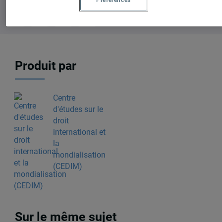
Produit par
Centre
d'études sur le
droit
international et
la
mondialisation
(CEDIM)
Sur le même sujet