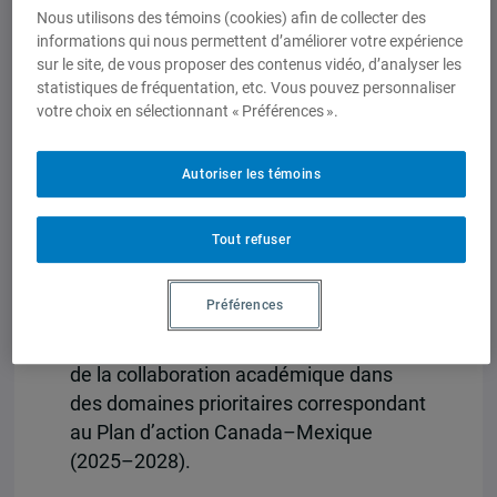
idées, compétences et solutions aux
Nous utilisons des témoins (cookies) afin de collecter des
informations qui nous permettent d’améliorer votre expérience
défis communs.
sur le site, de vous proposer des contenus vidéo, d’analyser les
statistiques de fréquentation, etc. Vous pouvez personnaliser
Objectif
votre choix en sélectionnant « Préférences ».
L’Appel de propositions : Bâtir la
prospérité grâce à la collaboration
Autoriser les témoins
académique Canada–Mexique (CACM)
soutient des projets collaboratifs qui
Tout refuser
font progresser la prospérité
économique et l’innovation partagées
Préférences
entre le Canada et le Mexique par le
biais de l’éducation, de la recherche et
de la collaboration académique dans
des domaines prioritaires correspondant
au Plan d’action Canada–Mexique
(2025–2028).