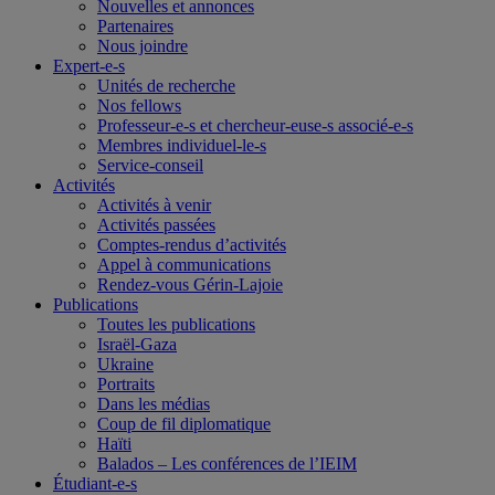
Nouvelles et annonces
Partenaires
Nous joindre
Expert-e-s
Unités de recherche
Nos fellows
Professeur-e-s et chercheur-euse-s associé-e-s
Membres individuel-le-s
Service-conseil
Activités
Activités à venir
Activités passées
Comptes-rendus d’activités
Appel à communications
Rendez-vous Gérin-Lajoie
Publications
Toutes les publications
Israël-Gaza
Ukraine
Portraits
Dans les médias
Coup de fil diplomatique
Haïti
Balados – Les conférences de l’IEIM
Étudiant-e-s