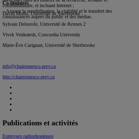
Co-titulaires
communautaire, et incluant Internet ;
– Assurer la sensibilisation, la visibilité et le transfert des
David Morin, Université de Sherbrooke
connaissances auprès du public et des médias.
Sylvain Delouvée, Université de Rennes 2
Vivek Venkatesh, Concordia University
Marie-Ève Carignan, Université de Sherbrooke
info@chaireunesco-prev.ca
http://chaireunesco-prev.ca
Publications et activités
Entrevues radiophoniques