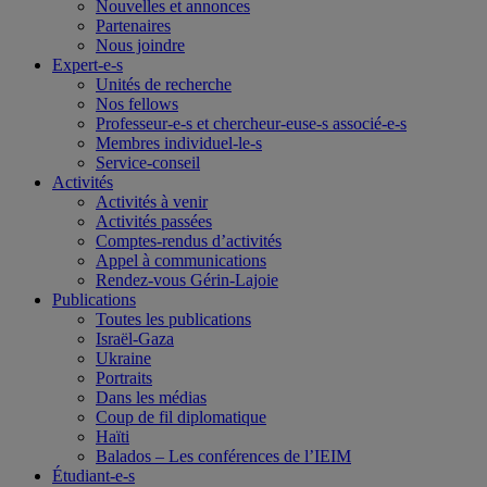
Nouvelles et annonces
Partenaires
Nous joindre
Expert-e-s
Unités de recherche
Nos fellows
Professeur-e-s et chercheur-euse-s associé-e-s
Membres individuel-le-s
Service-conseil
Activités
Activités à venir
Activités passées
Comptes-rendus d’activités
Appel à communications
Rendez-vous Gérin-Lajoie
Publications
Toutes les publications
Israël-Gaza
Ukraine
Portraits
Dans les médias
Coup de fil diplomatique
Haïti
Balados – Les conférences de l’IEIM
Étudiant-e-s