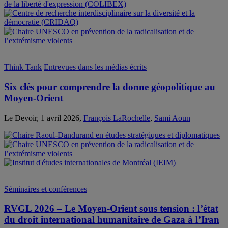
Think Tank
Entrevues dans les médias écrits
Six clés pour comprendre la donne géopolitique au
Moyen-Orient
Le Devoir, 1 avril 2026,
François LaRochelle
,
Sami Aoun
Séminaires et conférences
RVGL 2026 – Le Moyen-Orient sous tension : l’état
du droit international humanitaire de Gaza à l’Iran