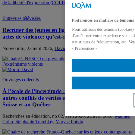
Entrevues télévisées
Préférences en matière de témoins
Recruter des jeunes en ligne pour commettre des
Nous utilisons des témoins (cookies) 
d’améliorer votre expérience sur le s
actes de violence: qu’est-ce que le Groupe 764?
statistiques de fréquentation, etc. V
Noovo info, 23 avril 2026,
David Morin
« Préférences ».
Ouvrages collectifs
À l’école de l’incertitude : théories du complot et
autres conflits de vérités en Belgique, en France, en
Suisse et au Québec
Recherches en éducation, no 62, avril 2026, 22 avril 2026,
Mathieu
Colin
,
Stéphanie Tremblay
,
Maryse Potvin