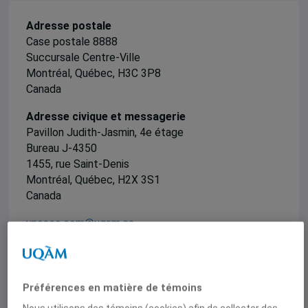
Adresse postale
Case postale 8888
Succursale Centre-Ville
Montréal, Québec, H3C 3P8
Canada
Adresse civique et messagerie
Pavillon Judith-Jasmin, 4e étage
Bureau J-4350
1455, rue Saint-Denis
Montréal, Québec, H2X 3S1
Canada
unesco.com@uqam.ca
https://unesco.com.uqam.ca/
Préférences en matière de témoins