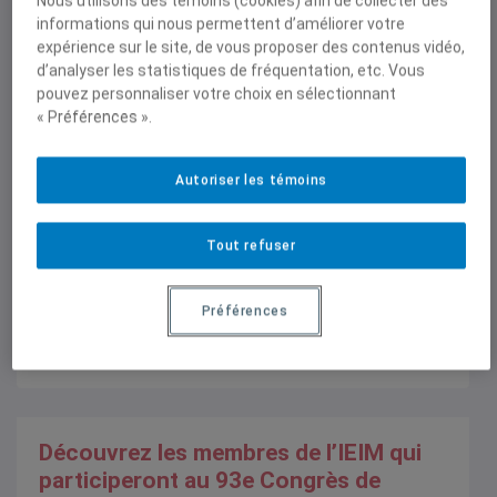
Nous utilisons des témoins (cookies) afin de collecter des
informations qui nous permettent d’améliorer votre
Publications et activités
expérience sur le site, de vous proposer des contenus vidéo,
d’analyser les statistiques de fréquentation, etc. Vous
pouvez personnaliser votre choix en sélectionnant
Entrevues dans les médias écrits
« Préférences ».
Face au « tsunami » de l’IA, le Québec
construit son garde-fou culturel
Autoriser les témoins
Radio-Canada, 25 mai 2026,
Destiny Tchéhouali
Tout refuser
Préférences
Découvrez les membres de l’IEIM qui
participeront au 93e Congrès de