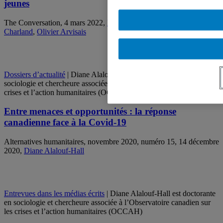
jeunes
The Conversation, 4 mars 2022,
Diane Alalouf-Hall
,
Patrick
Charland
,
Olivier Arvisais
Dossiers d’actualité
| Diane Alalouf-Hall est doctorante en
sociologie et chercheure associée à l’Observatoire canadien sur les
crises et l’action humanitaires (OCCAH)
Entre menaces et opportunités : la réponse
canadienne face à la Covid-19
Alternatives humanitaires, novembre 2020, numéro 15, 14 décembre
2020,
Diane Alalouf-Hall
Entrevues dans les médias écrits
| Diane Alalouf-Hall est doctorante
en sociologie et chercheure associée à l’Observatoire canadien sur
les crises et l’action humanitaires (OCCAH)