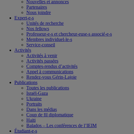
Nouvelles et annonces
Partenaires
Nous joindre
Expert-e-s
Unités de recherche
Nos fellows
Professeur-e-s et chercheur-euse-s associé-e-s
Membres individuel-le-s
Service-conseil
Activités
Activités à venir
Activités passées
Comptes-rendus d’activités
Appel à communications
Rendez-vous Gérin-Lajoie
Publications
Toutes les publications
Israël-Gaza
Ukraine
Portraits
Dans les médias
Coup de fil diplomatique
Haïti
Balados – Les conférences de l’IEIM
Étudiant-e-s