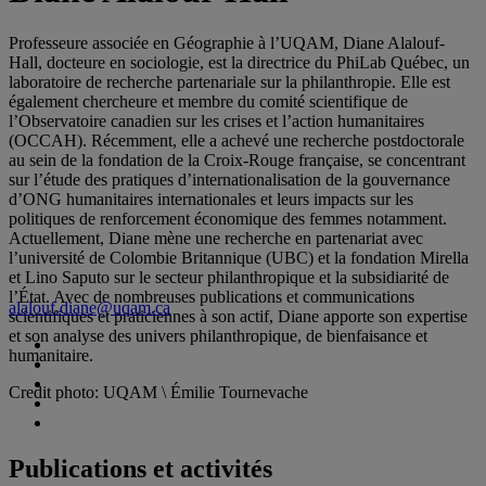
Professeure associée en Géographie à l’UQAM, Diane Alalouf-
Hall, docteure en sociologie, est la directrice du PhiLab Québec, un
laboratoire de recherche partenariale sur la philanthropie. Elle est
également chercheure et membre du comité scientifique de
l’Observatoire canadien sur les crises et l’action humanitaires
(OCCAH). Récemment, elle a achevé une recherche postdoctorale
au sein de la fondation de la Croix-Rouge française, se concentrant
sur l’étude des pratiques d’internationalisation de la gouvernance
d’ONG humanitaires internationales et leurs impacts sur les
politiques de renforcement économique des femmes notamment.
Actuellement, Diane mène une recherche en partenariat avec
l’université de Colombie Britannique (UBC) et la fondation Mirella
et Lino Saputo sur le secteur philanthropique et la subsidiarité de
l’État. Avec de nombreuses publications et communications
alalouf.diane@uqam.ca
scientifiques et praticiennes à son actif, Diane apporte son expertise
et son analyse des univers philanthropique, de bienfaisance et
humanitaire.
Credit photo: UQAM \ Émilie Tournevache
Publications et activités