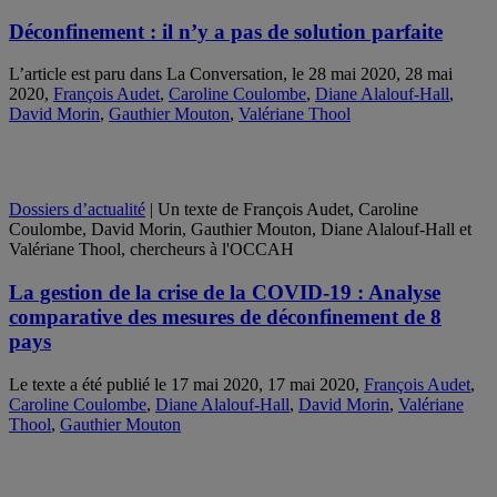
Déconfinement : il n’y a pas de solution parfaite
L’article est paru dans La Conversation, le 28 mai 2020, 28 mai
2020,
François Audet
,
Caroline Coulombe
,
Diane Alalouf-Hall
,
David Morin
,
Gauthier Mouton
,
Valériane Thool
Dossiers d’actualité
| Un texte de François Audet, Caroline
Coulombe, David Morin, Gauthier Mouton, Diane Alalouf-Hall et
Valériane Thool, chercheurs à l'OCCAH
La gestion de la crise de la COVID-19 : Analyse
comparative des mesures de déconfinement de 8
pays
Le texte a été publié le 17 mai 2020, 17 mai 2020,
François Audet
,
Caroline Coulombe
,
Diane Alalouf-Hall
,
David Morin
,
Valériane
Thool
,
Gauthier Mouton