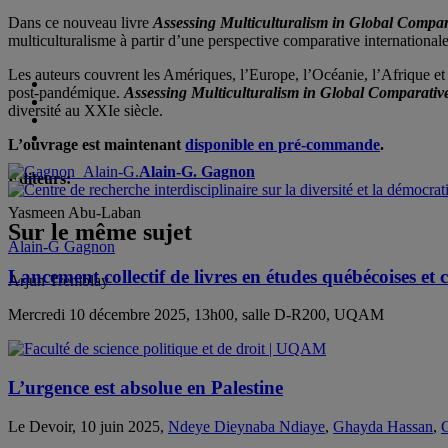
Dans ce nouveau livre
Assessing Multiculturalism in Global Compar
multiculturalisme à partir d’une perspective comparative internationale
Les auteurs couvrent les Amériques, l’Europe, l’Océanie, l’Afrique et l
post-pandémique.
Assessing Multiculturalism in Global Comparative
diversité au XXIe siècle.
L’ouvrage est maintenant
disponible en pré-commande
.
Alain-G. Gagnon
Éditeurs:
Yasmeen Abu-Laban
Sur le même sujet
Alain-G Gagnon
Lancement collectif de livres en études québécoises et
Arjun Tremblay
Mercredi 10 décembre 2025, 13h00, salle D-R200, UQAM
L’urgence est absolue en Palestine
Le Devoir, 10 juin 2025,
Ndeye Dieynaba Ndiaye
,
Ghayda Hassan
,