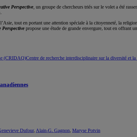
ative Perspective
,
un groupe de chercheurs triés sur le volet a été rass
.
’Asie, tout en portant une attention spéciale à la citoyenneté, la religio
 Perspective
propose une étude de grande envergure, tout en offrant une 
Centre de recherche interdisciplinaire sur la diversité e
 canadiennes
Genevieve Dufour
,
Alain-G. Gagnon
,
Maryse Potvin