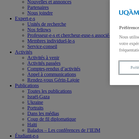
Nouvelles et annonces
Partenaires
Nous joindre
Expert-e-s
Unités de recherche
Préférence
Nos fellows
Professeur-e-s et chercheur-euse-s associé-e-s
Nous utilis
Membres individuel-le-s
votre expér
Service-conseil
fréquentati
Activités
Activités à venir
Activités passées
Préf
Comptes-rendus d’activités
Appel à communications
Rendez-vous Gérin-Lajoie
Publications
Toutes les publications
Israël-Gaza
Ukraine
Portraits
Dans les médias
Coup de fil diplomatique
Haïti
Balados – Les conférences de l’IEIM
Étudiant-e-s