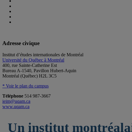
Adresse civique
Institut d’études internationales de Montréal
Université du Québec à Montréal
400, rue Sainte-Catherine Est
Bureau A-1540, Pavillon Hubert-Aquin
Montréal (Québec) H2L 3C5
* Voir le plan du campus
Téléphone
514 987-3667
ieim@uqam.ca
www.uqam.ca
Un institut montréala