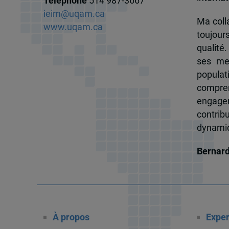
Téléphone
514 987-3667
ieim@uqam.ca
Ma colla
www.uqam.ca
toujour
qualité.
ses me
popula
compren
engagem
contrib
dynamiqu
Bernar
À propos
Exper