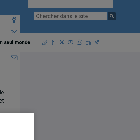
n seul monde
de
et
es
S)
ue