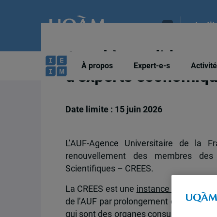
Insti
Appel à candidature
À propos
Expert-e-s
Activit
d’experts économiqu
Date limite : 15 juin 2026
L’AUF-Agence Universitaire de la F
renouvellement des membres des 
Scientifiques – CREES.
La CREES est une
instance consultativ
de l’AUF par prolongement du
Conseil S
qui sont des organes consultatifs statutai