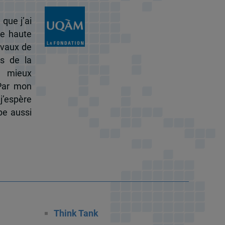
 que j’ai
de haute
ravaux de
s de la
à mieux
 Par mon
j’espère
pe aussi
Think Tank