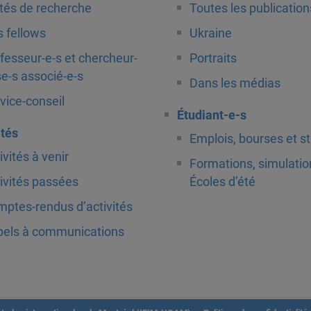
tés de recherche
Toutes les publication
 fellows
Ukraine
fesseur-e-s et chercheur-
Portraits
e-s associé-e-s
Dans les médias
vice-conseil
Étudiant-e-s
ités
Emplois, bourses et s
ivités à venir
Formations, simulatio
ivités passées
Écoles d’été
ptes-rendus d’activités
els à communications