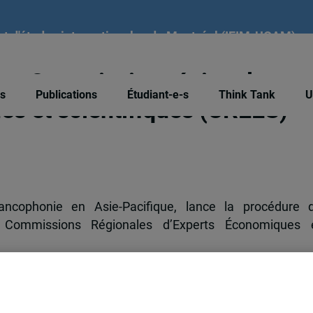
tut d'études internationales de Montréal (IEIM-UQAM)
s – Commission régionale
és
Publications
Étudiant-e-s
Think Tank
U
es et scientifiques (CREES)
rancophonie en Asie-Pacifique, lance la procédure 
Commissions Régionales d’Experts Économiques 
e régionale
. Elle intervient auprès des directions régional
cientifique
(CS) et du
Conseil Économique et Social
(CE
res. En effet, le CS participe à la définition de la politiq