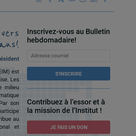
 vers
Inscrivez-vous au Bulletin
ans!
hebdomadaire!
ésident
EIM) est
ise. Les
e milieu
omatique
Contribuez à l’essor et à
 Par son
la mission de l’Institut !
participe
ribue au
onal et
JE FAIS UN DON