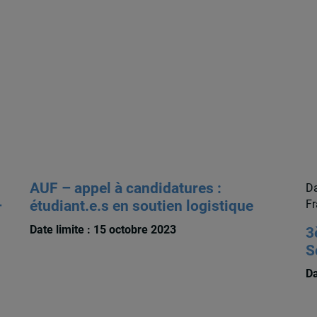
AUF – appel à candidatures :
Da
–
étudiant.e.s en soutien logistique
Fr
Date limite : 15 octobre 2023
3
S
Da