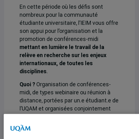
En cette période où les défis sont
nombreux pour la communauté
étudiante universitaire, l’IEIM vous offre
son appui pour l’organisation et la
promotion de conférences-midi
mettant en lumière le travail de la
relève en recherche sur les enjeux
internationaux, de toutes les
disciplines
.
Quoi ?
Organisation de conférences-
midi, de types webinaire ou réunion à
distance, portées par un.e étudiant.e de
l’UQAM et organisées conjointement
par l’IEIM et une unité de recherche
membre. L’IEIM et l’unité de recherche
s’engagent à fournir un appui logistique