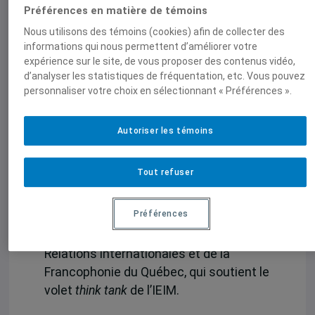
et à faire la promotion de l’événement
Préférences en matière de témoins
dans leurs outils de communication.
Nous utilisons des témoins (cookies) afin de collecter des
Selon le thème de la conférence, l’IEIM
informations qui nous permettent d’améliorer votre
pourra faire appel à l’un de ses
expérience sur le site, de vous proposer des contenus vidéo,
partenaires pour commenter la
d’analyser les statistiques de fréquentation, etc. Vous pouvez
personnaliser votre choix en sélectionnant « Préférences ».
présentation, par exemple un diplomate
en exercice ou en résidence (
fellow
). À
noter que l’IEIM versera 300$ aux
Autoriser les témoins
étudiant.e.s retenu.e.s.
Tout refuser
Cette activité de valorisation de la
recherche et diffusion du savoir est
Préférences
notamment rendue possible grâce à
l’appui financier du Ministère des
Relations internationales et de la
Francophonie du Québec, qui soutient le
volet
think tank
de l’IEIM.