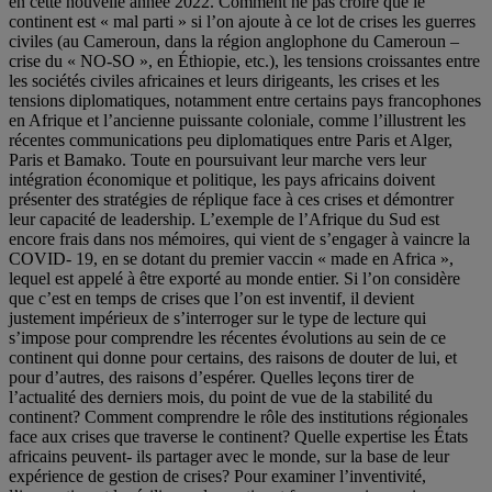
en cette nouvelle année 2022. Comment ne pas croire que le
continent est « mal parti » si l’on ajoute à ce lot de crises les guerres
civiles (au Cameroun, dans la région anglophone du Cameroun –
crise du « NO-SO », en Éthiopie, etc.), les tensions croissantes entre
les sociétés civiles africaines et leurs dirigeants, les crises et les
tensions diplomatiques, notamment entre certains pays francophones
en Afrique et l’ancienne puissante coloniale, comme l’illustrent les
récentes communications peu diplomatiques entre Paris et Alger,
Paris et Bamako. Toute en poursuivant leur marche vers leur
intégration économique et politique, les pays africains doivent
présenter des stratégies de réplique face à ces crises et démontrer
leur capacité de leadership. L’exemple de l’Afrique du Sud est
encore frais dans nos mémoires, qui vient de s’engager à vaincre la
COVID- 19, en se dotant du premier vaccin « made en Africa »,
lequel est appelé à être exporté au monde entier. Si l’on considère
que c’est en temps de crises que l’on est inventif, il devient
justement impérieux de s’interroger sur le type de lecture qui
s’impose pour comprendre les récentes évolutions au sein de ce
continent qui donne pour certains, des raisons de douter de lui, et
pour d’autres, des raisons d’espérer. Quelles leçons tirer de
l’actualité des derniers mois, du point de vue de la stabilité du
continent? Comment comprendre le rôle des institutions régionales
face aux crises que traverse le continent? Quelle expertise les États
africains peuvent- ils partager avec le monde, sur la base de leur
expérience de gestion de crises? Pour examiner l’inventivité,