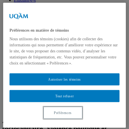
Étudiant-e-s
Emplois, bourses et stages
Formations, simulations et Écoles d’été
Think Tank
Centre de réflexion de l’IEIM
Récentes réalisations
Préférences en matière de témoins
Fellows de l’IEIM
Regards de l’IEIM
Nous utilisons des témoins (cookies) afin de collecter des
Un seul monde
informations qui nous permettent d’améliorer votre expérience sur
Blogue Un seul monde
le site, de vous proposer des contenus vidéo, d’analyser les
Publications
Partenaires
statistiques de fréquentation, etc. Vous pouvez personnaliser votre
Comité scientifique
choix en sélectionnant « Préférences ».
Autoriser les témoins
Tout refuser
Préférences
Appel à propositions | Crise
sociosanitaire, Violence politique et