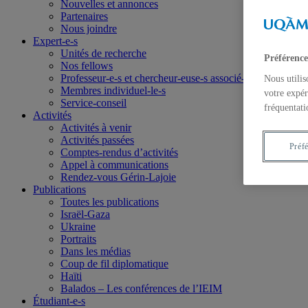
Nouvelles et annonces
Partenaires
Nous joindre
Expert-e-s
Unités de recherche
Préférence
Nos fellows
Professeur-e-s et chercheur-euse-s associé-e-s
Nous utilis
Membres individuel-le-s
votre expér
Service-conseil
fréquentati
Activités
Activités à venir
Activités passées
Préf
Comptes-rendus d’activités
Appel à communications
Rendez-vous Gérin-Lajoie
Publications
Toutes les publications
Israël-Gaza
Ukraine
Portraits
Dans les médias
Coup de fil diplomatique
Haïti
Balados – Les conférences de l’IEIM
Étudiant-e-s