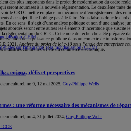
nt des plus importants dans le projet de modernisation du cadre réglem
qui seront soumises à la nouvelle réglementation. Le deuxième traite de
 voir le CRTC mettre en place un mécanisme d’enregistrement des entrep
ts à ce sujet. Il ne l’oblige pas à le faire. Nous faisons donc le choix
fets. En ce sens, il s’agit d’une analyse politique et non d’une analyse j
ts abordés seront entre autres les éléments d’incertitude que suscite le pr
n et la réglementation du CRTC. Cette note de recherche a été préparée
 mondialisation, CEIM
’intervention de la puissance publique dans un contexte de transformation
 G.P. 2021.
Analyse du projet de loi c-10 sous l’angle des entreprises cou
d'études sur l'intégration et la mondialisation (CEIM)
es industries culturelles à l’ère du commerce électronique.
le : enjeux, défis et perspectives
rises culturelles
ecteur culturel, no 9, 12 mai 2025,
Guy-Philippe Wells
ormes : une réforme nécessaire des mécanismes de répart
cteur culturel, no 4, 31 juillet 2024,
Guy-Philippe Wells