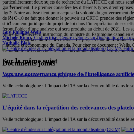
particulièrement deux sujets de recherche du LATICCE qui nous semble
gouvernement. Le premier considère les différents types d’entreprises 
ligne. Notre analyse tient pour acquise la volonté du gouvernement de
de loi C-10 ne fait que donner le pouvoir au CRTC prendre des règlemen
strict contenu juridique du projet de loi dans l’interprétation de ses ef
feront l’objet d’une analyse qui sera produite au début de 2021. Les suje
Guy-Philippe Wells
future loi, le décret d’instruction du ministre du Patrimoine canadie
Michèle Rioux
, Codirectrice, Centre d'études sur l'intégration et la
Coalition pour la culture et les médias. Le projet s’intitule Refonder l
Nathalie Blais
culturelle et économique du Canada. Pour citer ce document : Wells,
Centre 
Laboratoire de recherche sur la découvrabilité et les transformations d
Sur le même sujet
Documents joints
Vers une gouvernance éthique de l’intelligence artificiel
Rapport – Analyse des impacts du projet de loi C-10 sur la découvrabilité et entrep
Veille technologique : L’impact de l’IA sur la découvrabilité dans le s
L’équité dans la répartition des redevances des platef
Veille technologique : L’impact de l’IA sur la découvrabilité dans le se