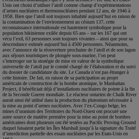
Unis ont choisi d’utiliser l’atoll comme champ d’expérimentations
d’armes nucléaires et thermonucléaires pendant 12 ans, de 1946 à
1958. Bien que l’atoll soit toujours inhabité aujourd’hui en raison de
la contamination de l’environnement au césium 137, cette
reconnaissance internationale est hautement symbolique pour la
population bikinienne exilée depuis 65 ans – sur les 167 qui ont
vécu l’exil, 63 personnes sont toujours vivantes – ainsi que pour sa
descendance estimée aujourd’hui à 4500 personnes. Néanmoins,
avec l’annonce de la réouverture prochaine de l’atoll et de son lagon
aux séjours touristiques de plongée sous-marine, l’on peut
s’interroger sur la stratégie de mise en valeur de la symbolique
universelle de l’atoll par le comité chargé de l’élaboration et du suivi
du dossier de candidature du site. Le Canada n’est pas étranger à
cette histoire. De fait, en raison de sa participation au projet
américain de construction de la bombe atomique, le Manhattan
Project, il bénéficiait déjà d’installations nucléaires de pointe à la fin
de la Seconde Guerre mondiale. Le réacteur ontarien de Chalk River
aurait ainsi été utilisé dans la production du plutonium nécessaire à
la mise au point d’armes nucléaires. Avec l’ex-Congo belge, les
mines d’uranium des Territoires du Nord-Ouest ont procuré une
autre source de matière première pour la mise au point de bombes
américaines dont plusieurs ont été testées au Pacific Proving Ground
duquel faisaient partie les Îles Marshall jusqu’à la signature du Traité
d’interdiction partielle des essais nucléaires par les Etats-Unis en