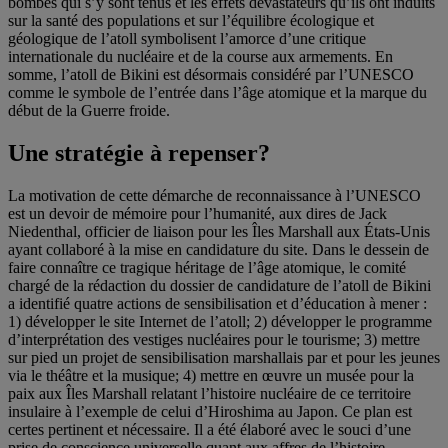
bombes qui s’y sont tenus et les effets dévastateurs qu’ils ont induits
sur la santé des populations et sur l’équilibre écologique et
géologique de l’atoll symbolisent l’amorce d’une critique
internationale du nucléaire et de la course aux armements. En
somme, l’atoll de Bikini est désormais considéré par l’UNESCO
comme le symbole de l’entrée dans l’âge atomique et la marque du
début de la Guerre froide.
Une stratégie à repenser?
La motivation de cette démarche de reconnaissance à l’UNESCO
est un devoir de mémoire pour l’humanité, aux dires de Jack
Niedenthal, officier de liaison pour les Îles Marshall aux États-Unis
ayant collaboré à la mise en candidature du site. Dans le dessein de
faire connaître ce tragique héritage de l’âge atomique, le comité
chargé de la rédaction du dossier de candidature de l’atoll de Bikini
a identifié quatre actions de sensibilisation et d’éducation à mener :
1) développer le site Internet de l’atoll; 2) développer le programme
d’interprétation des vestiges nucléaires pour le tourisme; 3) mettre
sur pied un projet de sensibilisation marshallais par et pour les jeunes
via le théâtre et la musique; 4) mettre en œuvre un musée pour la
paix aux Îles Marshall relatant l’histoire nucléaire de ce territoire
insulaire à l’exemple de celui d’Hiroshima au Japon. Ce plan est
certes pertinent et nécessaire. Il a été élaboré avec le souci d’une
prise de conscience universelle quant aux affres de l’histoire