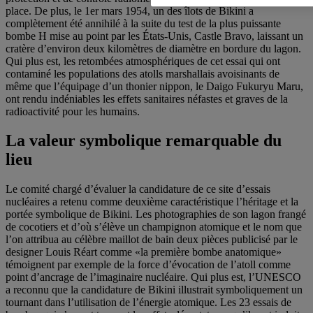
place. De plus, le 1er mars 1954, un des îlots de Bikini a
complètement été annihilé à la suite du test de la plus puissante
bombe H mise au point par les États-Unis, Castle Bravo, laissant un
cratère d’environ deux kilomètres de diamètre en bordure du lagon.
Qui plus est, les retombées atmosphériques de cet essai qui ont
contaminé les populations des atolls marshallais avoisinants de
même que l’équipage d’un thonier nippon, le Daigo Fukuryu Maru,
ont rendu indéniables les effets sanitaires néfastes et graves de la
radioactivité pour les humains.
La valeur symbolique remarquable du
lieu
Le comité chargé d’évaluer la candidature de ce site d’essais
nucléaires a retenu comme deuxième caractéristique l’héritage et la
portée symbolique de Bikini. Les photographies de son lagon frangé
de cocotiers et d’où s’élève un champignon atomique et le nom que
l’on attribua au célèbre maillot de bain deux pièces publicisé par le
designer Louis Réart comme «la première bombe anatomique»
témoignent par exemple de la force d’évocation de l’atoll comme
point d’ancrage de l’imaginaire nucléaire. Qui plus est, l’UNESCO
a reconnu que la candidature de Bikini illustrait symboliquement un
tournant dans l’utilisation de l’énergie atomique. Les 23 essais de