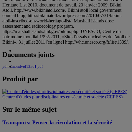
Heritage List 2010, document de travail, 20 janvier 2009. Bikini
Atoll, http://www.bikiniatoll.com/. Bikini atoll local government
council blog, http://bikiniatoll.wordpress.com/2010/07/31/bikini-
atoll-inscribed-on-world-heritage-list/. Marshall Islands dose
assessment and radioecology program,
https://marshallislands.llnl.gov/bikini.php. UNESCO, Centre du
patrimoine mondial 1992-2011, «Site d’essais nucléaires de l’atoll de
Bikini», 31 juillet 2011 [en ligne] http://whc.unesco.org/fr/list/1339/.
Documents joints
pdmEmondvol13no1.pdf
Produit par
Centre d'études pluridisciplinaires en sécurité et société (CEPES)
Sur le même sujet
Transports: Penser la circulation et la sécurité