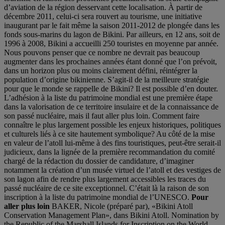
d’aviation de la région desservant cette localisation. À partir de
décembre 2011, celui-ci sera rouvert au tourisme, une initiative
inaugurant par le fait même la saison 2011-2012 de plongée dans les
fonds sous-marins du lagon de Bikini. Par ailleurs, en 12 ans, soit de
1996 à 2008, Bikini a accueilli 250 touristes en moyenne par année.
Nous pouvons penser que ce nombre ne devrait pas beaucoup
augmenter dans les prochaines années étant donné que l’on prévoit,
dans un horizon plus ou moins clairement défini, réintégrer la
population d’origine bikinienne. S’agit-il de la meilleure stratégie
pour que le monde se rappelle de Bikini? Il est possible d’en douter.
L’adhésion à la liste du patrimoine mondial est une première étape
dans la valorisation de ce territoire insulaire et de la connaissance de
son passé nucléaire, mais il faut aller plus loin. Comment faire
connaître le plus largement possible les enjeux historiques, politiques
et culturels liés à ce site hautement symbolique? Au côté de la mise
en valeur de l’atoll lui-même à des fins touristiques, peut-être serait-il
judicieux, dans la lignée de la première recommandation du comité
chargé de la rédaction du dossier de candidature, d’imaginer
notamment la création d’un musée virtuel de l’atoll et des vestiges de
son lagon afin de rendre plus largement accessibles les traces du
passé nucléaire de ce site exceptionnel. C’était là la raison de son
inscription à la liste du patrimoine mondial de l’UNESCO.
Pour
aller plus loin
BAKER, Nicole (préparé par), «Bikini Atoll
Conservation Management Plan», dans Bikini Atoll. Nomination by
the Republic of the Marshall Islands for Inscription on the World