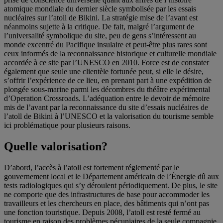
atomique mondiale du dernier siècle symbolisée par les essais
nucléaires sur l’atoll de Bikini. La stratégie mise de l’avant est
néanmoins sujette à la critique. De fait, malgré l’argument de
l’universalité symbolique du site, peu de gens s’intéressent au
monde excentré du Pacifique insulaire et peut-être plus rares sont
ceux informés de la reconnaissance historique et culturelle mondiale
accordée à ce site par l’UNESCO en 2010. Force est de constater
également que seule une clientèle fortunée peut, si elle le désire,
s’offrir l’expérience de ce lieu, en prenant part à une expédition de
plongée sous-marine parmi les décombres du théâtre expérimental
d’Operation Crossroads. L’adéquation entre le devoir de mémoire
mis de l’avant par la reconnaissance du site d’essais nucléaires de
l’atoll de Bikini à l’UNESCO et la valorisation du tourisme semble
ici problématique pour plusieurs raisons.
Quelle valorisation?
D’abord, l’accès à l’atoll est fortement réglementé par le
gouvernement local et le Département américain de l’Énergie dû aux
tests radiologiques qui s’y déroulent périodiquement. De plus, le site
ne comporte que des infrastructures de base pour accommoder les
travailleurs et les chercheurs en place, des bâtiments qui n’ont pas
une fonction touristique. Depuis 2008, l’atoll est resté fermé au
tourisme en raison des problèmes pécuniaires de la seule compagnie