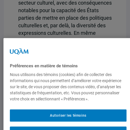
secteur culturel, avec des conséquences
notables pour la capacité des États
parties de mettre en place des politiques
culturelles et, par delà, la diversité des
expressions culturelles. En même
temps, les politiques et mesures dans le
domaine culturel doivent pouvoir être
flexibles et innovantes afin de répondre
aux défis engendrés par la révolution
Préférences en matière de témoins
numérique. La conférence présente les
Nous utilisons des témoins (cookies) afin de collecter des
grandes lignes du récent ouvrage de
informations qui nous permettent d’améliorer votre expérience
Gilbert Gagné qui se veut un état des
sur le site, de vous proposer des contenus vidéo, d’analyser les
statistiques de fréquentation, etc. Vous pouvez personnaliser
lieux de l’interface commerce-culture.
votre choix en sélectionnant « Préférences ».
Gilbert Gagné
est professeur titulaire au
Département d’études politiques et
Autoriser les témoins
internationales de l’Université Bishop’s,
où il enseigne les relations