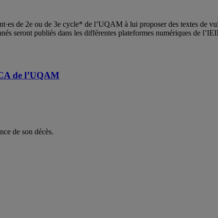
iant·es de 2e ou de 3e cycle* de l’UQAM à lui proposer des textes de vul
ionnés seront publiés dans les différentes plateformes numériques de l’
e CA de l’UQAM
once de son décès.