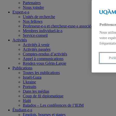
Partenaires
Nous joindre
Expert-e-s
Unités de recherche
Nos fellows
Préférence
Professeur-e-s et chercheur-euse-s associé-e-s
Membres individuel-le-s
Nous utilis
Service-conseil
votre expér
Activités
fréquentati
Activités à venir
Activités passées
Comptes-rendus d’activités
Préf
Appel à communications
Rendez-vous Gérin-Lajoie
Publications
Toutes les publications
Israël-Gaza
Ukraine
Portraits
Dans les médias
Coup de fil diplomatique
Haïti
Balados – Les conférences de l’IEIM
Étudiant-e-s
Emplois, bourses et stages